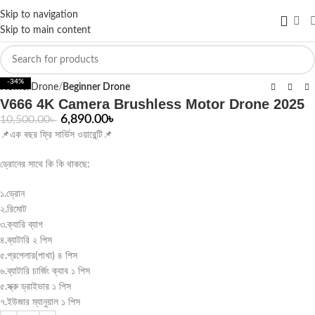
Skip to navigation
Skip to main content
Click to enlarge
-34%
Home
Drone
Beginner Drone
V666 4K Camera Brushless Motor Drone 2025
6,890.00
৳
10,500.00
৳
📌এক বছর ফ্রি সার্ভিস ওয়ারেন্টি📌
ড্রোনের সাথে কি কি থাকছে:
১.ড্রোন
২.রিমোট
৩.ক্যারি ব্যাগ
৪.ব্যাটারি ২ পিস
৫.প্রপেলার(পাখা) ৪ পিস
৬.ব্যাটারি চার্জিং ক্যাব ১ পিস
৫.স্ক্রু ড্রাইভার ১ পিস
৭.ইউজার ম্যানুয়াল ১ পিস