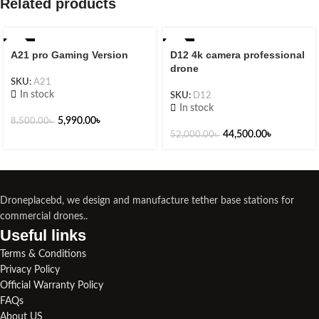
Related products
-30%
-14%
A21 pro Gaming Version
D12 4k camera professional
drone
SKU:
A21
In stock
SKU:
D12
In stock
5,990.00
৳
8,500.00
৳
44,500.00
৳
52,000.00
৳
Droneplacebd, we design and manufacture tether base stations for
commercial drones..
Useful links​
Terms & Conditions
Privacy Policy
Official Warranty Policy
FAQs
About US