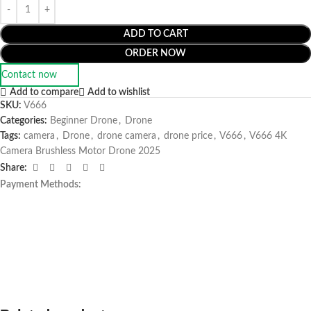
ADD TO CART
ORDER NOW
Contact now
Add to compare
Add to wishlist
SKU:
V666
Categories:
Beginner Drone
,
Drone
Tags:
camera
,
Drone
,
drone camera
,
drone price
,
V666
,
V666 4K
Camera Brushless Motor Drone 2025
Share:
Payment Methods: