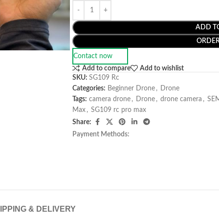
ADD T
ORDE
Contact now
Add to compare
Add to wishlist
SKU:
SG109 Rc
Categories:
Beginner Drone
,
Drone
Tags:
camera drone
,
Drone
,
drone camera
,
SE
Max
,
SG109 rc pro max
Share:
Payment Methods:
IPPING & DELIVERY