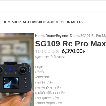
HOME
SHOP
CATEGORIES
BLOG
ABOUT US
CONTACT US
Home
Drone
Beginner Drone
SG109 Rc Pro M
SG109 Rc Pro Max
6,390.00
৳
10,000.00
৳
ড্রোনের সাথে কি কি থাকছে:
১.ড্রোন
২.রিমোট
৩.ক্যারি ব্যাগ
৪.ব্যাটারি ২ পিস
৫.প্রপেলার(পাখা) ৪ পিস
৬.ব্যাটারি চার্জিং ক্যাব ১ পিস
৫.স্ক্রু ড্রাইভার ১ পিস
৭.ইউজার ম্যানুয়াল ১ পিস