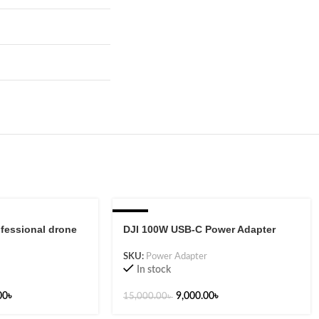
-40%
fessional drone
DJI 100W USB-C Power Adapter
SKU:
Power Adapter
In stock
00
৳
9,000.00
৳
15,000.00
৳