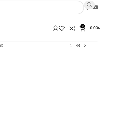
0
0.00
৳
ax