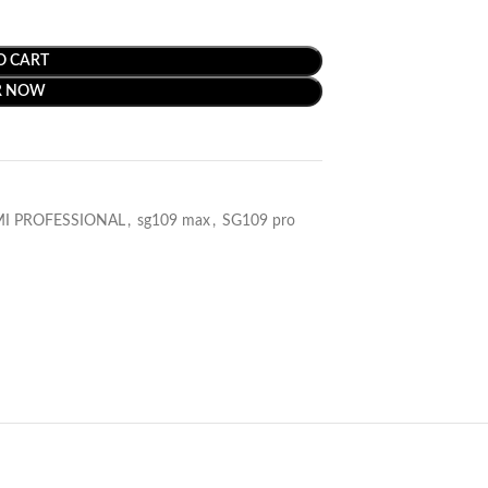
O CART
R NOW
MI PROFESSIONAL
,
sg109 max
,
SG109 pro