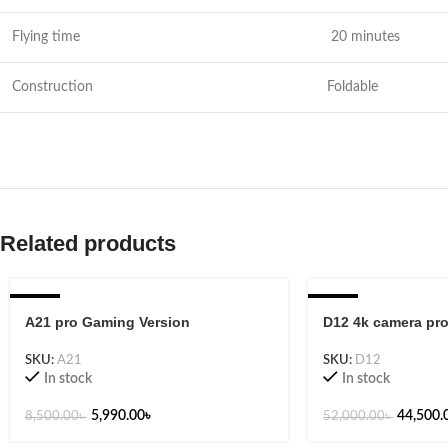
Flying time
20 minutes
Construction
Foldable
Related products
-30%
-14%
A21 pro Gaming Version
D12 4k camera pro
SKU:
A21
SKU:
D12
In stock
In stock
5,990.00
৳
44,500.
8,500.00
৳
52,000.00
৳