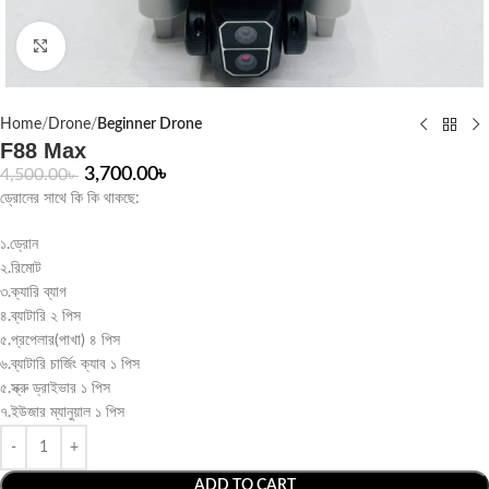
Click to enlarge
Home
Drone
Beginner Drone
F88 Max
3,700.00
৳
4,500.00
৳
ড্রোনের সাথে কি কি থাকছে:
১.ড্রোন
২.রিমোট
৩.ক্যারি ব্যাগ
৪.ব্যাটারি ২ পিস
৫.প্রপেলার(পাখা) ৪ পিস
৬.ব্যাটারি চার্জিং ক্যাব ১ পিস
৫.স্ক্রু ড্রাইভার ১ পিস
৭.ইউজার ম্যানুয়াল ১ পিস
ADD TO CART