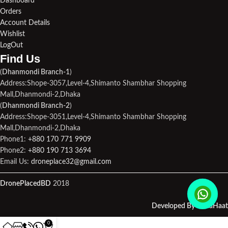
Dashboard
Orders
Account Details
Wishlist
LogOut
Find Us​
(
Dhanmondi Branch-1
)
Address:Shope-3057,Level-4,Shimanto Shambhar Shopping
Mall,Dhanmondi-2,Dhaka
(
Dhanmondi Branch-2
)
Address:Shope-3051,Level-4,Shimanto Shambhar Shopping
Mall,Dhanmondi-2,Dhaka
Phone1:
+880 170 771 9909
Phone2:
+880 190 713 3694
Email Us:
droneplace32@gmail.com
DronePlacedBD
2018
Developed By MetaHaat
0