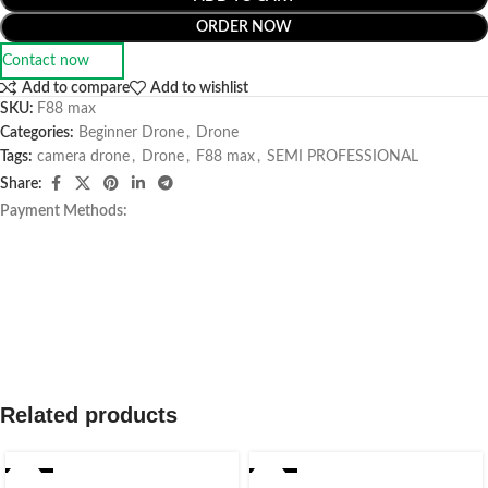
ORDER NOW
Contact now
Add to compare
Add to wishlist
SKU:
F88 max
Categories:
Beginner Drone
,
Drone
Tags:
camera drone
,
Drone
,
F88 max
,
SEMI PROFESSIONAL
Share:
Payment Methods:
Related products
-30%
-14%