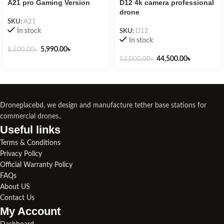
A21 pro Gaming Version
D12 4k camera professional
drone
SKU:
A21
In stock
SKU:
D12
In stock
5,990.00
৳
8,500.00
৳
44,500.00
৳
52,000.00
৳
Droneplacebd, we design and manufacture tether base stations for
commercial drones..
Useful links​
Terms & Conditions
Privacy Policy
Official Warranty Policy
FAQs
About US
Contact Us
My Account