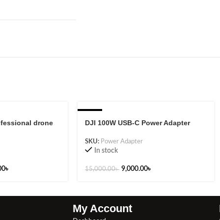
-40%
fessional drone
DJI 100W USB-C Power Adapter
SKU:
Power Adapter
In stock
00
৳
9,000.00
৳
15,000.00
৳
My Account