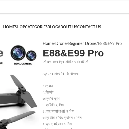
HOME
SHOP
CATEGORIES
BLOG
ABOUT US
CONTACT US
Home
Drone
Beginner Drone
E88&E99 Pro
E88&E99 Pro
📌এক বছর ফ্রি সার্ভিস ওয়ারেন্টি📌
ড্রোনের সাথে কি কি থাকছে:
১.ড্রোন
২.রিমোট
৩.ক্যারি ব্যাগ
৪.ব্যাটারি ২ পিস
৫.প্রপেলার(পাখা) ৪ পিস
৬.ব্যাটারি চার্জিং ক্যাবল ১ পিস
৫.স্ক্রু ড্রাইভার ১ পিস