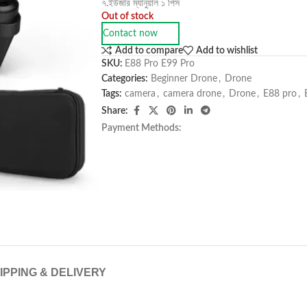
৭.ইউজার ম্যানুয়াল ১ পিস
Out of stock
Contact now
Add to compare
Add to wishlist
SKU:
E88 Pro E99 Pro
Categories:
Beginner Drone
,
Drone
Tags:
camera
,
camera drone
,
Drone
,
E88 pro
,
Share:
Payment Methods:
IPPING & DELIVERY