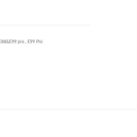
E88&E99 pro
,
E99 Pro