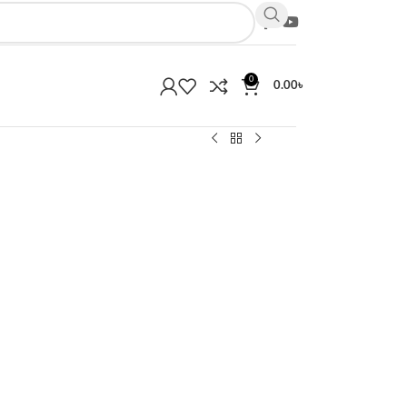
0
0.00
৳