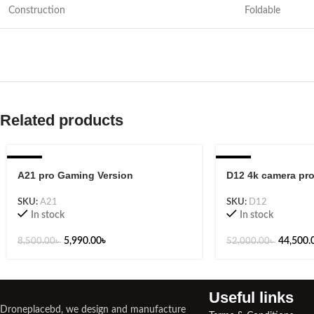
Construction
Foldable
Related products
-30%
-14%
A21 pro Gaming Version
D12 4k camera pro
SKU:
A21
SKU:
D12
In stock
In stock
5,990.00
৳
44,500.
8,500.00
৳
52,000.00
৳
Useful links​
Droneplacebd, we design and manufacture