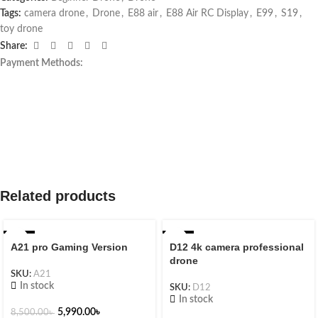
Tags:
camera drone
,
Drone
,
E88 air
,
E88 Air RC Display
,
E99
,
S19
,
toy drone
Share:
Payment Methods:
Related products
-30%
-14%
A21 pro Gaming Version
D12 4k camera professional
drone
SKU:
A21
In stock
SKU:
D12
In stock
5,990.00
৳
8,500.00
৳