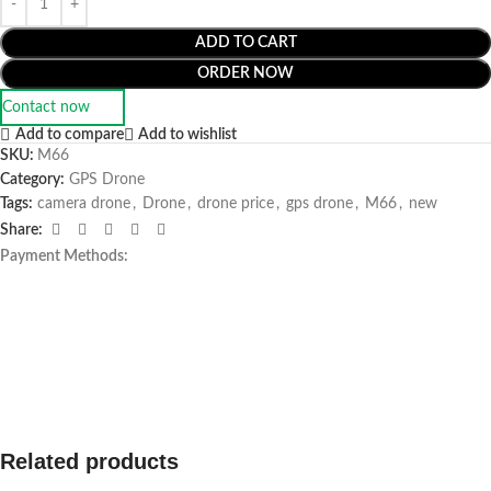
ADD TO CART
ORDER NOW
Contact now
Add to compare
Add to wishlist
SKU:
M66
Category:
GPS Drone
Tags:
camera drone
,
Drone
,
drone price
,
gps drone
,
M66
,
new
Share:
Payment Methods:
Related products