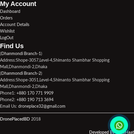
My Account
Dashboard
Orders
Account Details
Wishlist
LogOut
Find Us​
(
Dhanmondi Branch-1
)
Address:Shope-3057,Level-4,Shimanto Shambhar Shopping
Mall,Dhanmondi-2,Dhaka
(
Dhanmondi Branch-2
)
Address:Shope-3051,Level-4,Shimanto Shambhar Shopping
Mall,Dhanmondi-2,Dhaka
Phone1:
+880 170 771 9909
Phone2:
+880 190 713 3694
Email Us:
droneplace32@gmail.com
DronePlacedBD
2018
Developed By MetaHaat