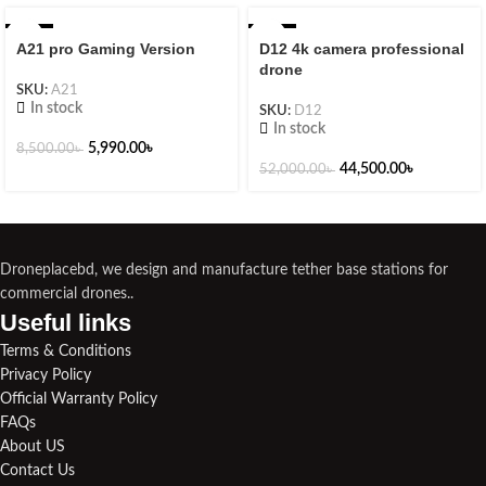
-30%
-14%
A21 pro Gaming Version
D12 4k camera professional
drone
SKU:
A21
In stock
SKU:
D12
In stock
5,990.00
৳
8,500.00
৳
44,500.00
৳
52,000.00
৳
Droneplacebd, we design and manufacture tether base stations for
commercial drones..
Useful links​
Terms & Conditions
Privacy Policy
Official Warranty Policy
FAQs
About US
Contact Us