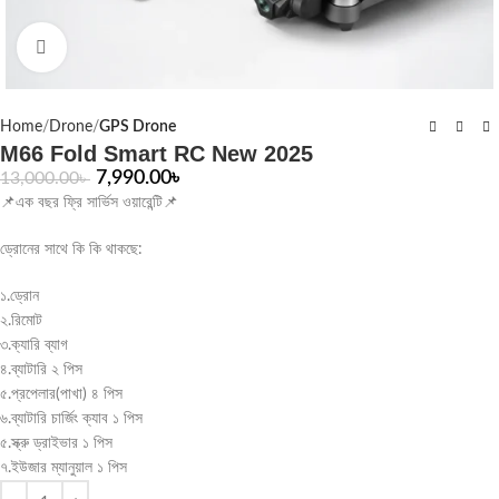
Click to enlarge
Home
Drone
GPS Drone
M66 Fold Smart RC New 2025
7,990.00
৳
13,000.00
৳
📌এক বছর ফ্রি সার্ভিস ওয়ারেন্টি📌
ড্রোনের সাথে কি কি থাকছে:
১.ড্রোন
২.রিমোট
৩.ক্যারি ব্যাগ
৪.ব্যাটারি ২ পিস
৫.প্রপেলার(পাখা) ৪ পিস
৬.ব্যাটারি চার্জিং ক্যাব ১ পিস
৫.স্ক্রু ড্রাইভার ১ পিস
৭.ইউজার ম্যানুয়াল ১ পিস